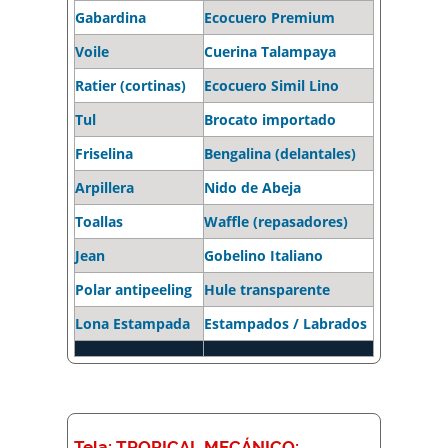
Gabardina
Ecocuero Premium
Voile
Cuerina Talampaya
Ratier (cortinas)
Ecocuero Simil Lino
Tul
Brocato importado
Friselina
Bengalina (delantales)
Arpillera
Nido de Abeja
Toallas
Waffle (repasadores)
Jean
Gobelino Italiano
Polar antipeeling
Hule transparente
Lona Estampada
Estampados / Labrados
Tela: TROPICAL MECÁNICO: