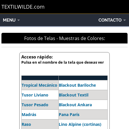
TEXTILWILDE.com
MENU
CONTACTO
Fotos de Telas - Muestras de Colores:
Acceso rápido:
Pulsa en el nombre de la tela que deseas ver
Tropical Mecánico
Blackout Bariloche
Tusor Liviano
Blackout Textil
Tusor Pesado
Blackout Ankara
Madrás
Pana París
Raso
Lino Alpine (cortinas)