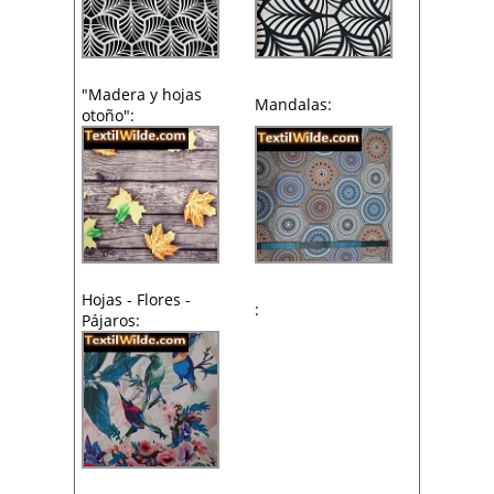
"Madera y hojas
Mandalas:
otoño":
Hojas - Flores -
:
Pájaros: